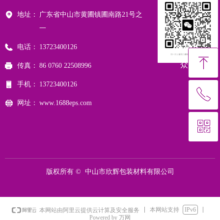
地址：
广东省中山市黄圃镇圃南路21号之
一
电话：
13723400126
微信公
ꁸ
众号
传真：
86 0760 22508996
手机：
13723400126
ꂅ
回到顶部
网址：
www.1688eps.com
ꀥ
13723400126
微信二维码
版权所有 © 
中山市欣辉包装材料有限公司
本网站支持
IPv6
本网站由阿里云提供云计算及安全服务
Powered by 万网